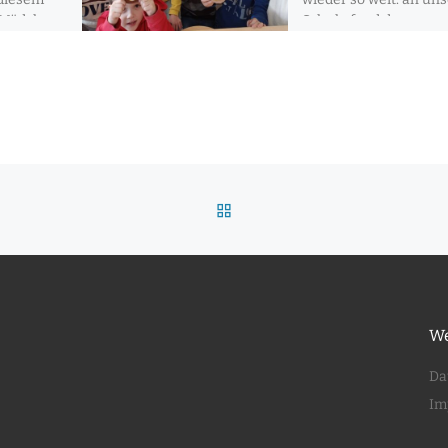
6 Mädchen
Schule fand der
[…]
traditionelle Basteltag
ZURÜCK ZUR BEITRAGSLI
We
Da
Im