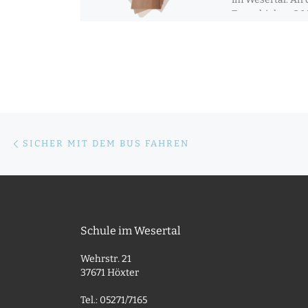
Tag erhielten 3
und Jungen ihre 
Beitragsnavigation
Vorheriger Beitrag
SICHER MIT DEM BUS FAHREN
Schule im Wesertal
Wehrstr. 21
37671 Höxter
Tel.: 05271/7165