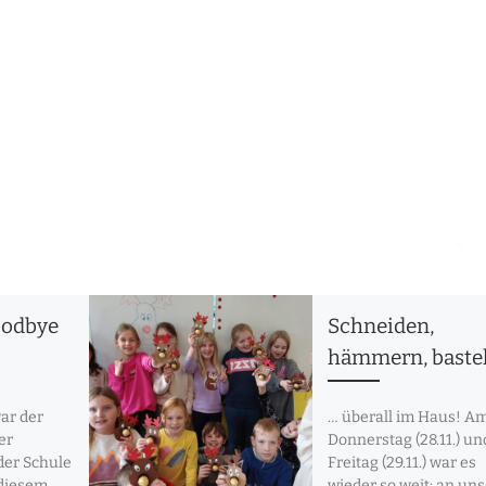
H
goodbye
Schneiden,
hämmern, baste
ar der
… überall im Haus! A
er
Donnerstag (28.11.) un
 der Schule
Freitag (29.11.) war es
 diesem
wieder so weit: an un