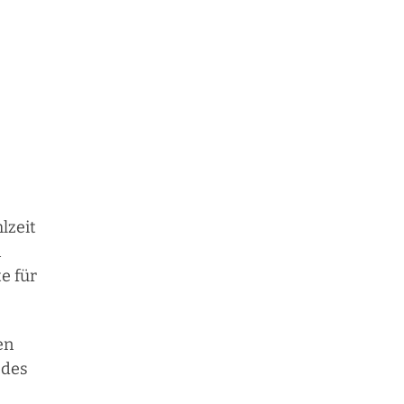
lzeit
n
e für
en
 des