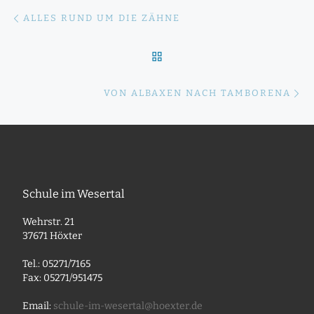
Beitragsnavigation
Vorheriger Beitrag
ALLES RUND UM DIE ZÄHNE
ZURÜCK ZUR BEITRAGSLI
Nä
VON ALBAXEN NACH TAMBORENA
Schule im Wesertal
Wehrstr. 21
37671 Höxter
Tel.: 05271/7165
Fax: 05271/951475
Email:
schule-im-wesertal@hoexter.de