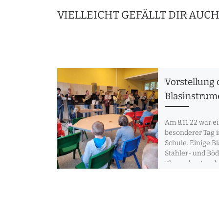
VIELLEICHT GEFÄLLT DIR AUC
Vorstellung 
Blasinstrum
Am 8.11.22 war e
besonderer Tag 
Schule. Einige B
Stahler- und Bö
Blasorchesters 
ihren Blasinstr
Besuch […]