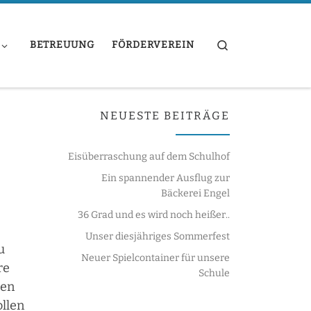
Search
BETREUUNG
FÖRDERVEREIN
NEUESTE BEITRÄGE
Eisüberraschung auf dem Schulhof
Ein spannender Ausflug zur
Bäckerei Engel
36 Grad und es wird noch heißer..
Unser diesjähriges Sommerfest
u
Neuer Spielcontainer für unsere
re
Schule
uen
ollen