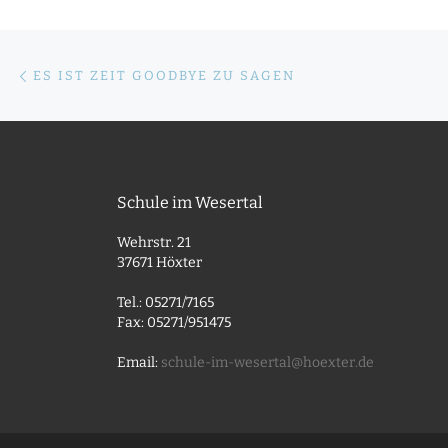
Beitragsnavigation
Vorheriger Beitrag
ES IST ZEIT GOODBYE ZU SAGEN
Schule im Wesertal
Wehrstr. 21
37671 Höxter
Tel.: 05271/7165
Fax: 05271/951475
Email:
schule-im-wesertal@hoexter.de