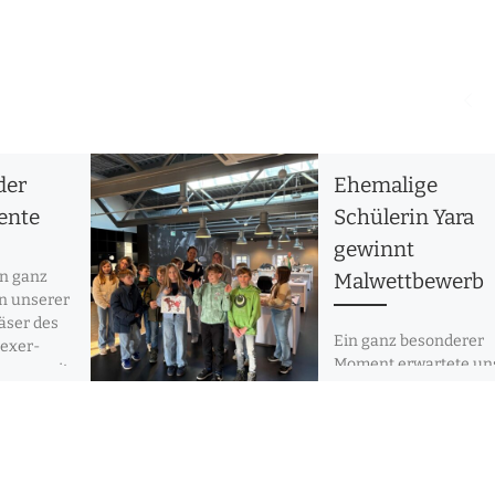
H
der
Ehemalige
ente
Schülerin Yara
gewinnt
in ganz
Malwettbewerb
in unserer
läser des
Ein ganz besonderer
dexer-
Moment erwartete un
kamen mit
ehemalige Schülerin 
umenten zu
(Klasse 4a im letzten
Schuljahr) in der
Porzellanmanufaktur
Fürstenberg: Sie wurd