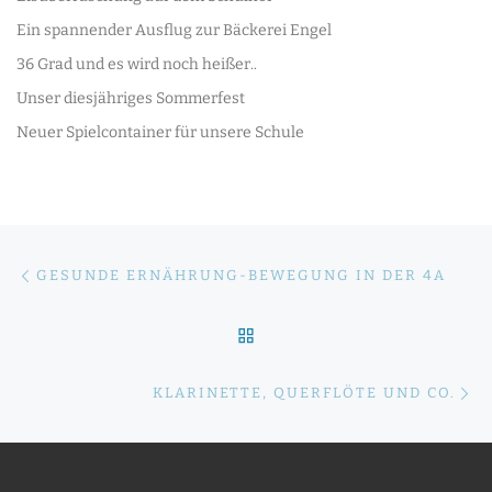
Ein spannender Ausflug zur Bäckerei Engel
36 Grad und es wird noch heißer..
Unser diesjähriges Sommerfest
Neuer Spielcontainer für unsere Schule
Beitragsnavigation
Vorheriger Beitrag
GESUNDE ERNÄHRUNG-BEWEGUNG IN DER 4A
ZURÜCK ZUR BEITRAGSLI
Nä
KLARINETTE, QUERFLÖTE UND CO.