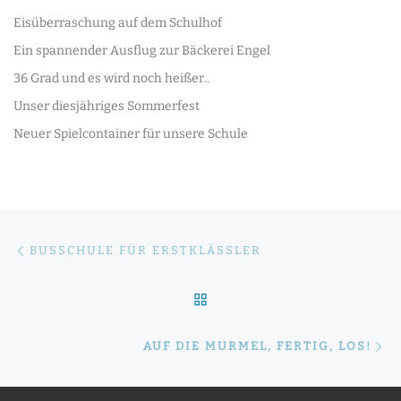
Eisüberraschung auf dem Schulhof
Ein spannender Ausflug zur Bäckerei Engel
36 Grad und es wird noch heißer..
Unser diesjähriges Sommerfest
Neuer Spielcontainer für unsere Schule
Beitragsnavigation
Vorheriger Beitrag
BUSSCHULE FÜR ERSTKLÄSSLER
ZURÜCK ZUR BEITRAGSLI
Nä
AUF DIE MURMEL, FERTIG, LOS!